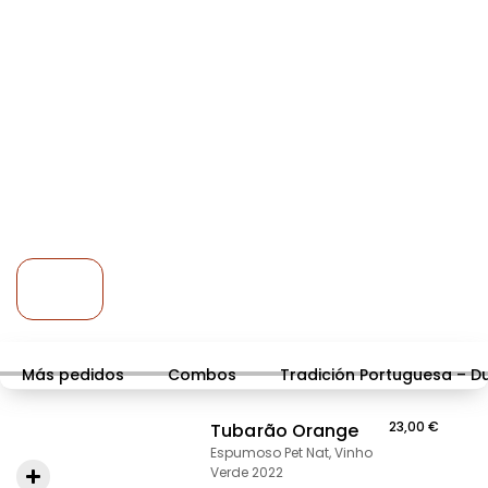
Más pedidos
Combos
Tradición Portuguesa – D
Ver producto producto
Ver producto producto
23,00
€
Tubarão Orange
Espumoso Pet Nat, Vinho
Verde 2022
Ver producto producto