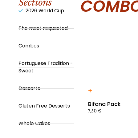
COMB
Sections
2026 World Cup
The most requested
Combos
Portuguese Tradition -
Sweet
Desserts
Añadir al carrito producto
Bifana Pack
Gluten Free Desserts
7,50
€
Whole Cakes