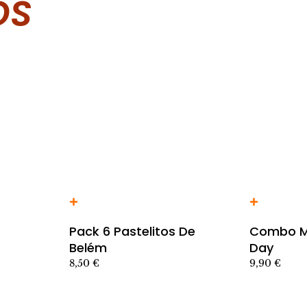
OS
Añadir al carrito producto
Añadir al car
Pack 6 Pastelitos De
Combo M
Belém
Day
8,50
€
9,90
€