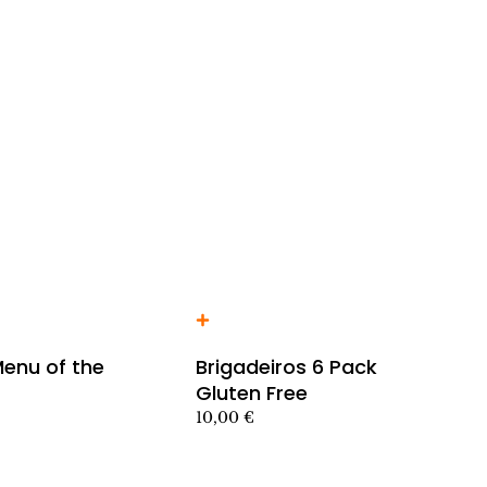
rito producto
Añadir al carrito producto
enu of the
Brigadeiros 6 Pack
Gluten Free
10,00
€