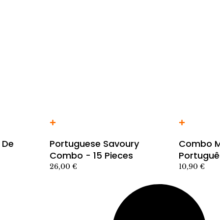
Añadir al carrito producto
Añadir al car
s De
Portuguese Savoury
Combo M
Combo - 15 Pieces
Portuguê
26,00
€
10,90
€