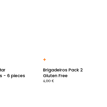
rito producto
Añadir al carrito producto
ar
Brigadeiros Pack 2
s - 6 pieces
Gluten Free
4,00
€