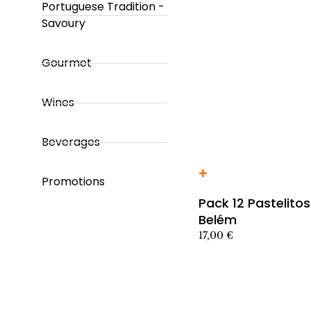
Portuguese Tradition -
Savoury
Gourmet
Wines
Beverages
Añadir al carrito producto
Promotions
Pack 12 Pastelito
Belém
17,00
€