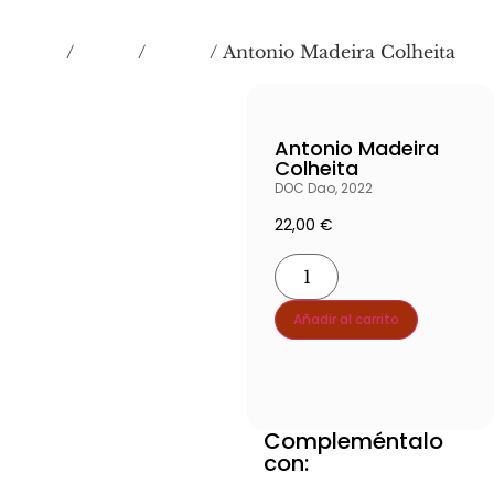
Inicio
VINOS
Tintos
/
/
/ Antonio Madeira Colheita
Antonio Madeira
Colheita
DOC Dao, 2022
22,00
€
Añadir al carrito
Compleméntalo
Ver producto producto
con:
Ver producto producto