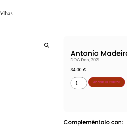
Velhas
Antonio Madeir
DOC Dao, 2021
34,00
€
Añadir al carrito
Ver producto producto
Compleméntalo con: