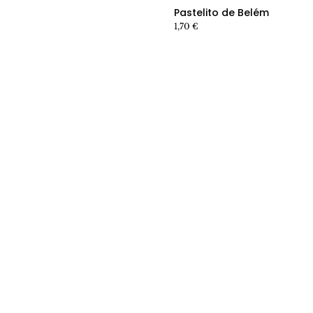
Ver producto producto
Pastelito de Belém
1,70
€