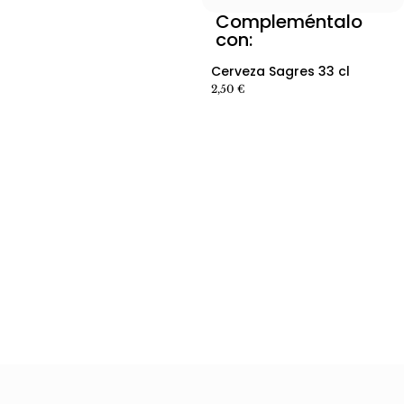
Compleméntalo
Ver producto producto
con:
Ver producto producto
Cerveza Sagres 33 cl
2,50
€