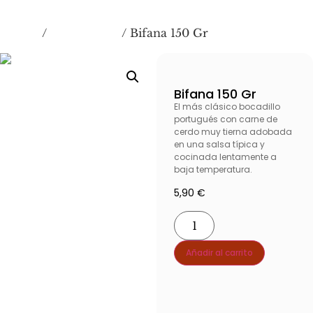
Inicio
Más Pedidos
/
/ Bifana 150 Gr
Bifana 150 Gr
El más clásico bocadillo
portugués con carne de
cerdo muy tierna adobada
en una salsa típica y
cocinada lentamente a
baja temperatura.
5,90
€
Añadir al carrito