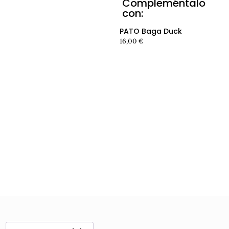
Compleméntalo
Ver producto producto
con:
Ver producto producto
PATO Baga Duck
16,00
€