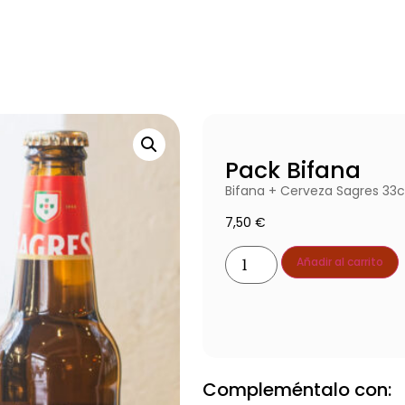
Pack Bifana
Bifana + Cerveza Sagres 33c
7,50
€
Añadir al carrito
Compleméntalo con: