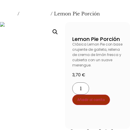
Inicio
Más Pedidos
/
/ Lemon Pie Porción
Lemon Pie Porción
Clásica Lemon Pie con base
crujiente de galleta, rellena
de crema de limón fresca y
cubierta con un suave
merengue.
3,70
€
Añadir al carrito