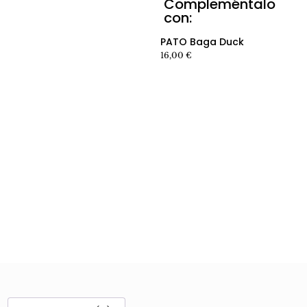
Compleméntalo
Ver producto producto
con:
Ver producto producto
PATO Baga Duck
16,00
€