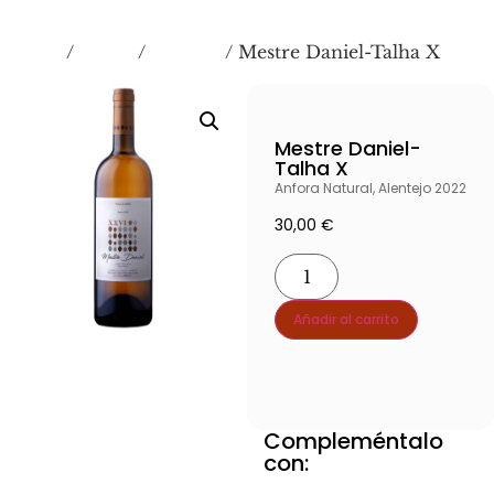
Inicio
VINOS
Blancos
/
/
/ Mestre Daniel-Talha X
Mestre Daniel-
Talha X
Anfora Natural, Alentejo 2022
30,00
€
Añadir al carrito
Compleméntalo
Ver producto producto
con:
Ver producto producto