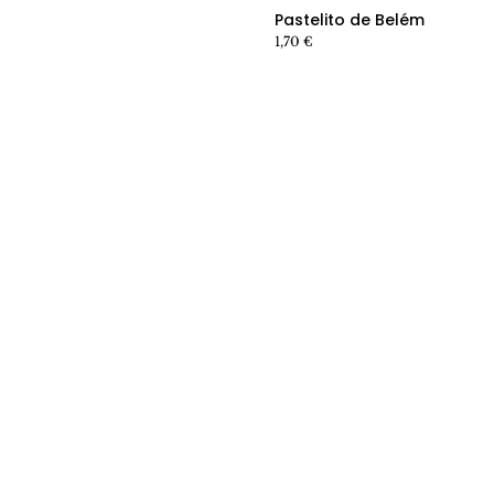
Ver producto producto
Pastelito de Belém
1,70
€