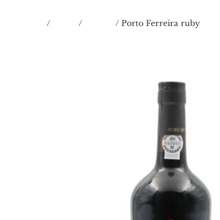
Inicio
VINOS
Oporto
/
/
/ Porto Ferreira ruby