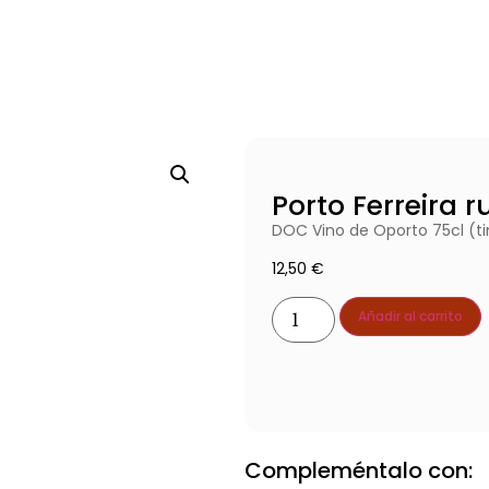
Porto Ferreira r
DOC Vino de Oporto 75cl (ti
12,50
€
Añadir al carrito
Ver producto producto
Compleméntalo con: