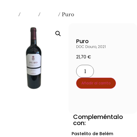
Inicio
VINOS
Tintos
/
/
/ Puro
Puro
DOC Douro, 2021
21,70
€
Añadir al carrito
Compleméntalo
Ver producto producto
con:
Ver producto producto
Pastelito de Belém