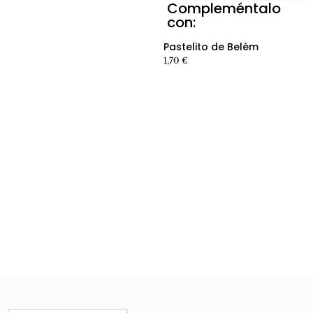
Compleméntalo
Ver producto producto
con:
Ver producto producto
Pastelito de Belém
1,70
€