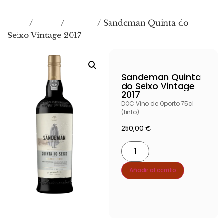
Inicio
VINOS
Oporto
/
/
/ Sandeman Quinta do
Seixo Vintage 2017
Sandeman Quinta
do Seixo Vintage
2017
DOC Vino de Oporto 75cl
(tinto)
250,00
€
Añadir al carrito