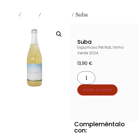
Inicio
VINOS
Espumosos
/
/
/ Suba
Suba
Espumoso Pet Nat, Vinho
Verde 2024
13,90
€
Añadir al carrito
Compleméntalo
Ver producto producto
con:
Ver producto producto