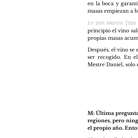
en la boca y garant
masas empiezan a ba
En San Martín (São 
principio el vino sa
propias masas acumu
Después, el vino se 
ser recogido. En e
Mestre Daniel, solo 
M: Última pregunta
regiones, pero nin
el propio año. Enton