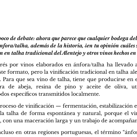
oco de debate: ahora que parece que cualquier bodega de
fora/talha, además de la historia, ¿en tu opinión cuáles 
n en talha tradicional del Alentejo y otros vinos hechos e
erés por vinos elaborados en ánfora/talha ha llevad
e formato, pero la vinificación tradicional en talha a
 Para que sea vino de talha, tiene que producirse en e
ra de abeja, resina de pino y aceite de oliva, uti
dos específicos transmitidos localmente.
proceso de vinificación — fermentación, estabilización e
la talha de forma espontánea y natural, porque el v
, con una maceración larga y un trabajo de acompañam
incluso en otras regiones portuguesas, el término “ánf