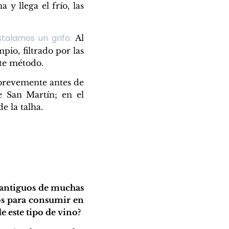
y llega el frío, las
talamos un grifo.
Al
pio, filtrado por las
ste método.
a brevemente antes de
e San Martín; en el
e la talha.
 antiguos de muchas
os para consumir en
e este tipo de vino?