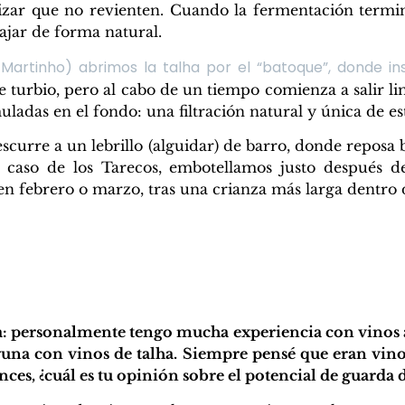
izar que no revienten. Cuando la fermentación termina 
jar de forma natural.
Martinho) abrimos la talha por el “batoque”, donde ins
le turbio, pero al cabo de un tiempo comienza a salir lim
ladas en el fondo: una filtración natural y única de e
escurre a un lebrillo (alguidar) de barro, donde repos
l caso de los Tarecos, embotellamos justo después d
en febrero o marzo, tras una crianza más larga dentro d
: personalmente tengo mucha experiencia con vinos
guna con vinos de talha. Siempre pensé que eran vin
ces, ¿cuál es tu opinión sobre el potencial de guarda d