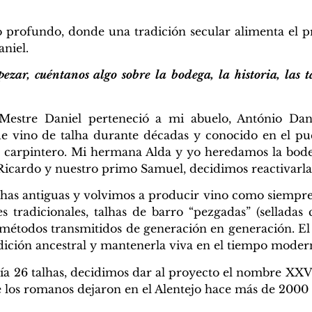
o profundo, donde una tradición secular alimenta el 
niel.
zar, cuéntanos algo sobre la bodega, la historia, las 
Mestre Daniel perteneció a mi abuelo, António Dan
de vino de talha durante décadas y conocido en el pu
 carpintero. Mi hermana Alda y yo heredamos la bodeg
icardo y nuestro primo Samuel, decidimos reactivarla
has antiguas y volvimos a producir vino como siempre
s tradicionales, talhas de barro “pezgadas” (selladas
y métodos transmitidos de generación en generación. El
adición ancestral y mantenerla viva en el tiempo moder
a 26 talhas, decidimos dar al proyecto el nombre XXVI
e los romanos dejaron en el Alentejo hace más de 2000 