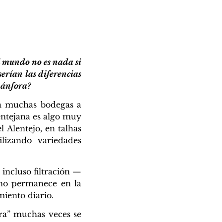
l mundo no es nada si
serían las diferencias
n ánfora?
o a muchas bodegas a
lentejana es algo muy
l Alentejo, en talhas
lizando variedades
 incluso filtración —
ino permanece en la
iento diario.
ora” muchas veces se