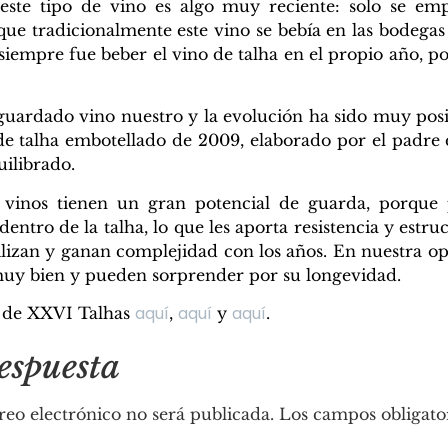
este tipo de vino es algo muy reciente: solo se em
 que tradicionalmente este vino se bebía en las bodegas
 siempre fue beber el vino de talha en el propio año, po
uardado vino nuestro y la evolución ha sido muy posi
 talha embotellado de 2009, elaborado por el padre 
uilibrado.
 vinos tienen un gran potencial de guarda, porque
entro de la talha, lo que les aporta resistencia y estr
abilizan y ganan complejidad con los años. En nuestra o
uy bien y pueden sorprender por su longevidad.
Ver producto producto
Ver producto producto
Ver producto producto
aquí
aquí
aquí
s de XXVI Talhas
,
y
.
espuesta
reo electrónico no será publicada.
Los campos obligato