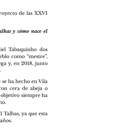
proyecto de las XXVI
talhas y cómo nace el
iel Tabaquinho dos
eblo como “mestre”,
a y, en 2018, junto
.
 se ha hecho en Vila
 con cera de abeja o
 objetivo siempre ha
no.
 Talhas, ya que esta
años.